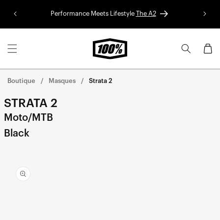
Aller au
Performance Meets Lifestyle
The A2
Colle
contenu
Panier
Boutique
Masques
Strata 2
STRATA 2
Moto/MTB
Black
Aller
directement
aux
informations
sur le
produit