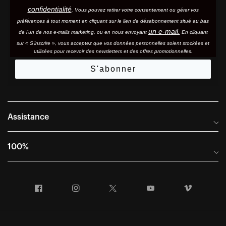
confidentialité
. Vous pouvez retirer votre consentement ou gérer vos
préférences à tout moment en cliquant sur le lien de désabonnement situé au bas
un e-mail.
de l'un de nos e-mails marketing, ou en nous envoyant
En cliquant
sur « S'inscrire », vous acceptez que vos données personnelles soient stockées et
utilisées pour recevoir des newsletters et des offres promotionnelles.
S'abonner
Assistance
Foire aux questions
100%
Manuels et guides des tailles
Distributeurs internationaux
Portail Retours et Garantie
Facebook
Instagram
Twitter
YouTube
Vimeo
Informations sur l'entreprise
Conditions générales de vente
Dernier appel avant le départ – Ski
Déclaration de conformité