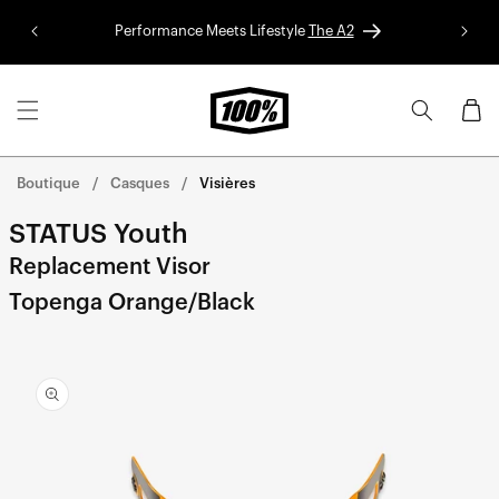
Aller au
Performance Meets Lifestyle
The A2
Colle
contenu
Panier
Boutique
Casques
Visières
STATUS Youth
Replacement Visor
Topenga Orange/Black
Aller
directement
aux
informations
sur le
produit