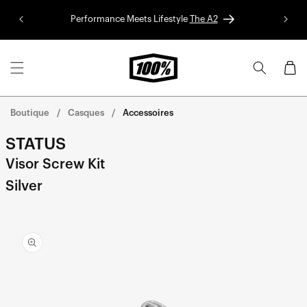
Aller au
Performance Meets Lifestyle
The A2
Colle
contenu
Panier
Boutique
Casques
Accessoires
STATUS
Visor Screw Kit
Silver
Aller
directement
aux
informations
sur le
produit