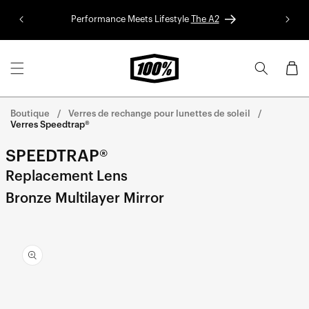
Aller au
Performance Meets Lifestyle
The A2
Colle
contenu
Panier
Boutique
Verres de rechange pour lunettes de soleil
Verres Speedtrap®
SPEEDTRAP®
Replacement Lens
Bronze Multilayer Mirror
Aller
directement
aux
informations
sur le
produit