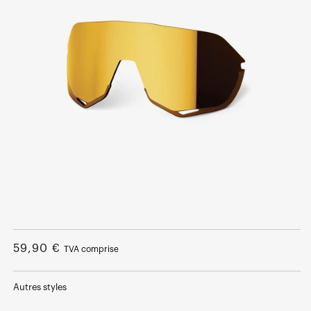
Ouvrir
le
média
Prix
59,90 €
TVA comprise
1
dans
normal
une
fenêtre
Autres styles
modale