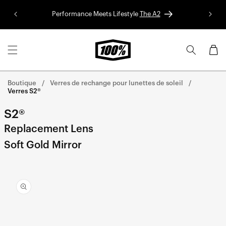
Aller au
Performance Meets Lifestyle
The A2
Colle
contenu
Panier
Boutique
Verres de rechange pour lunettes de soleil
Verres S2®
S2®
Replacement Lens
Soft Gold Mirror
Aller
directement
aux
informations
sur le
produit