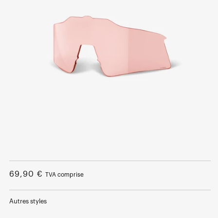
Ouvrir
le
média
Prix
69,90 €
TVA comprise
1
dans
normal
une
fenêtre
Autres styles
modale