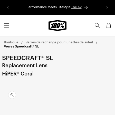
Aller au
Performance Meets Lifestyle
The A2
Colle
contenu
Panier
Boutique
Verres de rechange pour lunettes de soleil
Verres Speedcraft® SL
SPEEDCRAFT® SL
Replacement Lens
HiPER® Coral
Aller
directement
aux
informations
sur le
produit