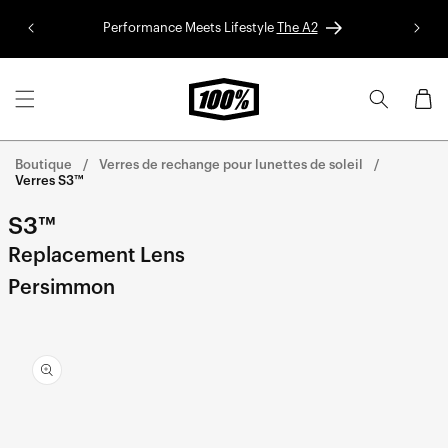
Aller au
Performance Meets Lifestyle
The A2
Colle
contenu
Panier
Boutique
Verres de rechange pour lunettes de soleil
Verres S3™
S3™
Replacement Lens
Persimmon
Aller
directement
aux
informations
sur le
produit