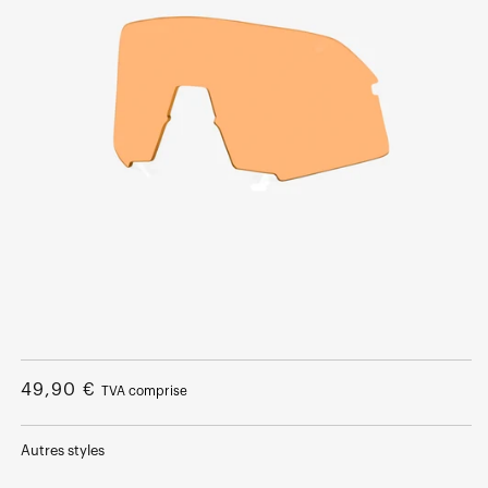
Ouvrir
le
média
Prix
49,90 €
TVA comprise
1
dans
normal
une
fenêtre
Autres styles
modale