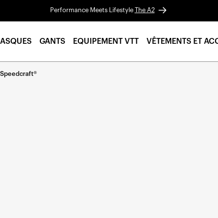
Performance Meets Lifestyle
The A2
ASQUES
GANTS
EQUIPEMENT VTT
VÊTEMENTS ET AC
 Speedcraft®