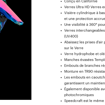
Conçu en Californie
Verres Ultra HD Verres 
Visière cylindrique à ba
et une protection accru
Une visibilité à 360° po
Verres interchangeables
(UV400)
Abaissez les prises d'air
sur le Verre
Verre hydrophobe et oléo
Manches évasées Temple
Embouts de branches rég
Monture en TR90 résistan
Les embouts en caoutcho
garantissent un maintie
Également disponible av
photochromiques
Speedcraft est le même 