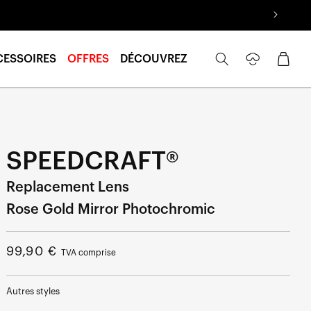
Se
Panier
CESSOIRES
OFFRES
DÉCOUVREZ
connecter
SPEEDCRAFT®
Replacement Lens
Rose Gold Mirror Photochromic
Prix
99,90 €
TVA comprise
normal
Autres styles