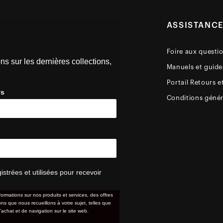
ASSISTANC
Foire aux questi
ns sur les dernières collections,
Manuels et guides
Portail Retours e
ys
Conditions génér
trées et utilisées pour recevoir
formations sur nos produits et services, des offres
s que nous recueillons à votre sujet, telles que
'achat et de navigation sur le site web.