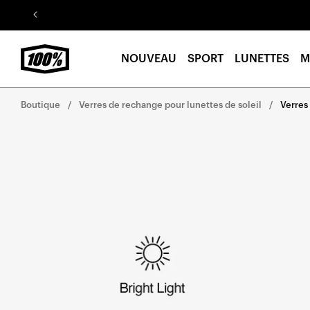
Aller au
contenu
NOUVEAU
SPORT
LUNETTES
M
Boutique
Verres de rechange pour lunettes de soleil
Verres
Aller
directement
aux
informations
sur le
produit