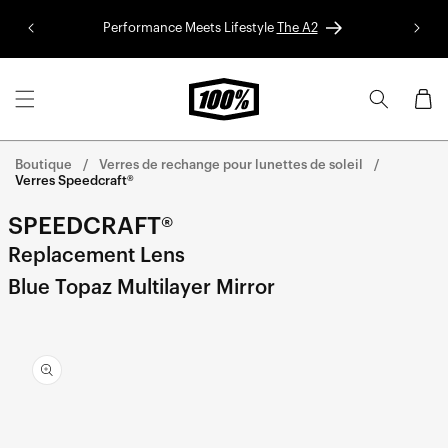
Aller au
Performance Meets Lifestyle
The A2
Colle
contenu
Panier
Boutique
Verres de rechange pour lunettes de soleil
Verres Speedcraft®
SPEEDCRAFT®
Replacement Lens
Blue Topaz Multilayer Mirror
Aller
directement
aux
informations
sur le
produit