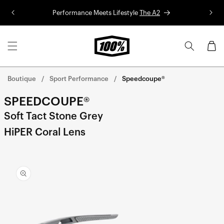
Aller au
Performance Meets Lifestyle
The A2
Co
contenu
Panier
Boutique
Sport Performance
Speedcoupe®
SPEEDCOUPE®
Soft Tact Stone Grey
HiPER Coral Lens
Aller
directement
aux
informations
sur le
produit