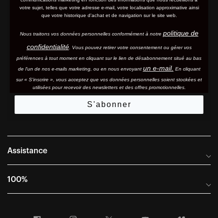
votre sujet, telles que votre adresse e-mail, votre localisation approximative ainsi
que votre historique d'achat et de navigation sur le site web.
politique de
Nous traitons vos données personnelles conformément à notre
confidentialité
. Vous pouvez retirer votre consentement ou gérer vos
préférences à tout moment en cliquant sur le lien de désabonnement situé au bas
un e-mail.
de l'un de nos e-mails marketing, ou en nous envoyant
En cliquant
sur « S'inscrire », vous acceptez que vos données personnelles soient stockées et
utilisées pour recevoir des newsletters et des offres promotionnelles.
S'abonner
Assistance
Foire aux questions
100%
Manuels et guides des tailles
Distributeurs internationaux
Portail Retours et Garantie
Facebook
Instagram
Twitter
YouTube
Vimeo