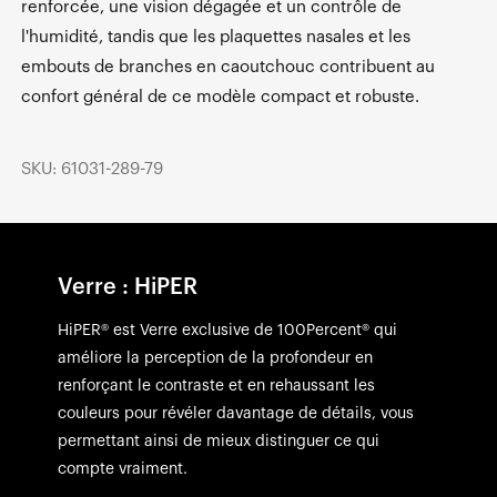
renforcée, une vision dégagée et un contrôle de
l'humidité, tandis que les plaquettes nasales et les
embouts de branches en caoutchouc contribuent au
confort général de ce modèle compact et robuste.
SKU: 61031-289-79
Verre : HiPER
HiPER® est Verre exclusive de 100Percent® qui
améliore la perception de la profondeur en
renforçant le contraste et en rehaussant les
couleurs pour révéler davantage de détails, vous
permettant ainsi de mieux distinguer ce qui
compte vraiment.