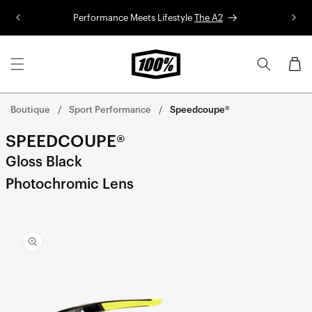
Aller au
Performance Meets Lifestyle
The A2
Co
contenu
Panier
Boutique
Sport Performance
Speedcoupe®
SPEEDCOUPE®
Gloss Black
Photochromic Lens
Aller
directement
aux
informations
sur le
produit