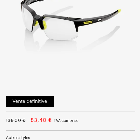
Ouvrir
le
Vente définitive
média
1
dans
une
Prix
Prix
fenêtre
83,40 €
139,00 €
TVA comprise
modale
normal
soldé
Autres styles