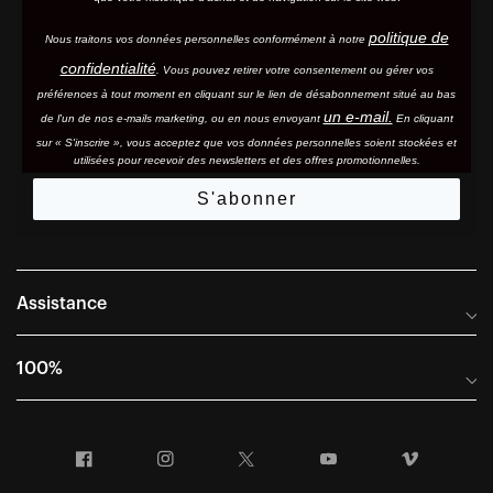
politique de
Nous traitons vos données personnelles conformément à notre
confidentialité
. Vous pouvez retirer votre consentement ou gérer vos
préférences à tout moment en cliquant sur le lien de désabonnement situé au bas
un e-mail.
de l'un de nos e-mails marketing, ou en nous envoyant
En cliquant
sur « S'inscrire », vous acceptez que vos données personnelles soient stockées et
utilisées pour recevoir des newsletters et des offres promotionnelles.
S'abonner
Assistance
Foire aux questions
100%
Manuels et guides des tailles
Distributeurs internationaux
Portail Retours et Garantie
Facebook
Instagram
Twitter
YouTube
Vimeo
Informations sur l'entreprise
Conditions générales de vente
Dernier appel avant le départ – Ski