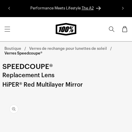
Aller au
Performance Meets Lifestyle
The A2
Colle
contenu
Panier
Boutique
Verres de rechange pour lunettes de soleil
Verres Speedcoupe®
SPEEDCOUPE®
Replacement Lens
HiPER® Red Multilayer Mirror
Aller
directement
aux
informations
sur le
produit