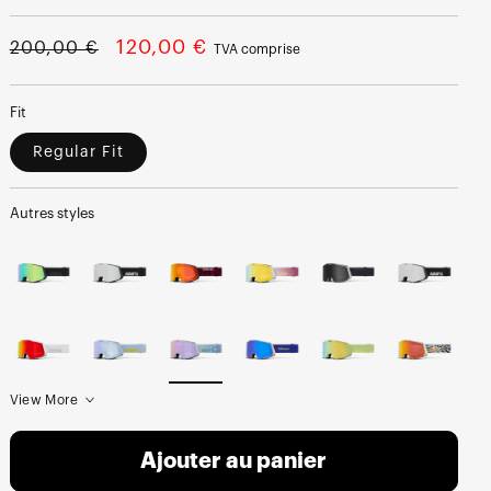
Prix
Prix
120,00 €
200,00 €
TVA comprise
normal
soldé
Fit
Regular Fit
Autres styles
View More
Ajouter au panier