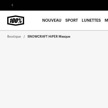
Aller au
contenu
NOUVEAU
SPORT
LUNETTES
M
Boutique
SNOWCRAFT HiPER Masque
Aller
directement
aux
informations
sur le
produit