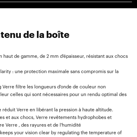
tenu de la boîte
on haut de gamme, de 2 mm d'épaisseur, résistant aux chocs
e — compatible avec le Masque Snowcraft Masque 100%
poche compartimentée pour Verre , Verre et la protection
larity : une protection maximale sans compromis sur la
 Verre filtre les longueurs d'onde de couleur non
aleur celles qui sont nécessaires pour un rendu optimal des
 réduit Verre en libérant la pression à haute altitude.
ures et aux chocs, Verre revêtements hydrophobes et
e Verre , des rayures et de l'humidité
keeps your vision clear by regulating the temperature of