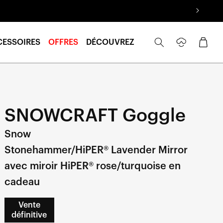
Se
Panier
CESSOIRES
OFFRES
DÉCOUVREZ
connecter
SNOWCRAFT Goggle
Snow
Stonehammer/HiPER® Lavender Mirror
avec miroir HiPER® rose/turquoise en
cadeau
Vente
définitive