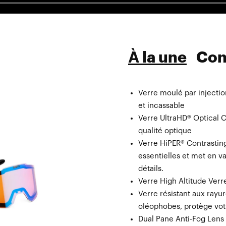
À la une
Con
Verre moulé par injecti
Verre de rechange Verr
et incassable
Masque microfibre avec 
Verre UltraHD® Optical C
Verre
qualité optique
Verre HiPER® Contrasting
essentielles et met en v
détails.
Verre High Altitude Verre
Verre résistant aux ray
oléophobes, protège votr
Dual Pane Anti-Fog Lens 