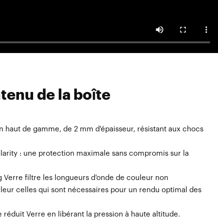
tenu de la boîte
on haut de gamme, de 2 mm d'épaisseur, résistant aux chocs
e — compatible avec le Masque Snowcraft Masque 100%
poche compartimentée pour Verre , Verre et la protection
larity : une protection maximale sans compromis sur la
 Verre filtre les longueurs d'onde de couleur non
aleur celles qui sont nécessaires pour un rendu optimal des
 réduit Verre en libérant la pression à haute altitude.