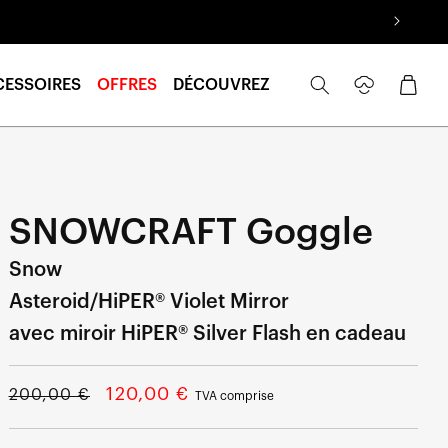
Se
Panier
CESSOIRES
OFFRES
DÉCOUVREZ
connecter
SNOWCRAFT Goggle
Snow
Asteroid/HiPER® Violet Mirror
avec miroir HiPER® Silver Flash en cadeau
Prix
Prix
120,00 €
200,00 €
TVA comprise
normal
soldé