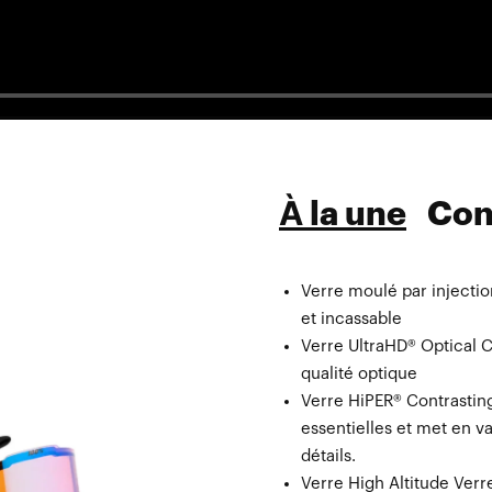
À la une
Con
Verre moulé par injecti
Verre de rechange Verr
et incassable
Masque microfibre avec 
Verre UltraHD® Optical C
Verre
qualité optique
Verre HiPER® Contrasting
essentielles et met en v
détails.
Verre High Altitude Verre