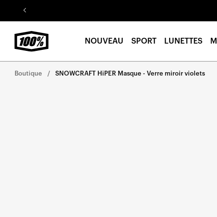
Aller au
contenu
NOUVEAU
SPORT
LUNETTES
M
Boutique
SNOWCRAFT HiPER Masque - Verre miroir violets
Aller
directement
aux
informations
sur le
produit