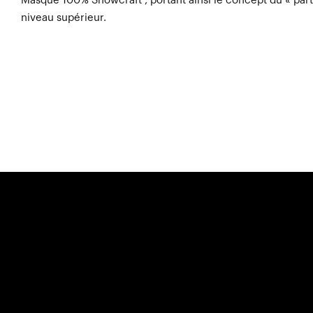
Masque 100% Snowcraft , portant ainsi le concept du « par
niveau supérieur.