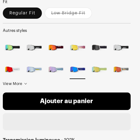
Fit
Regular Fit
Low Bridge Fit
Variant
sold
out
or
Autres styles
unavailable
View More
Ajouter au panier