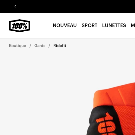
Aller au
contenu
NOUVEAU
SPORT
LUNETTES
M
Boutique
Gants
Ridefit
Aller
directement
aux
informations
sur le
produit