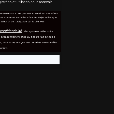
trées et utilisées pour recevoir
formations sur nos produits et services, des offres
s que nous recueillons à votre sujet, telles que
'achat et de navigation sur le site web.
confidentialité
. Vous pouvez retirer votre
e désabonnement situé au bas de l'un de nos e-
e », vous acceptez que vos données personnelles
nelles.
eo