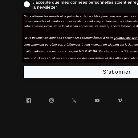
J'accepte que mes données personnelles soient enregis
la newsletter
Nous utilisons les e-mails et la publicité en ligne ciblée pour vous envoyer des in
promotionnelles et d'autres communications marketing en fonction des information
votre adresse e-mail, votre localisation approximative ainsi que votre historique d
politique de 
Nous traitons vos données personnelles conformément à notre
consentement ou gérer vos préférences à tout moment en cliquant sur le lien d
un e-mail.
mails marketing, ou en nous envoyant
En cliquant sur « S'inscrir
soient stockées et utilisées pour recevoir des newsletters et des offres promotion
S'abonner
Facebook
Instagram
Twitter
YouTube
Vim