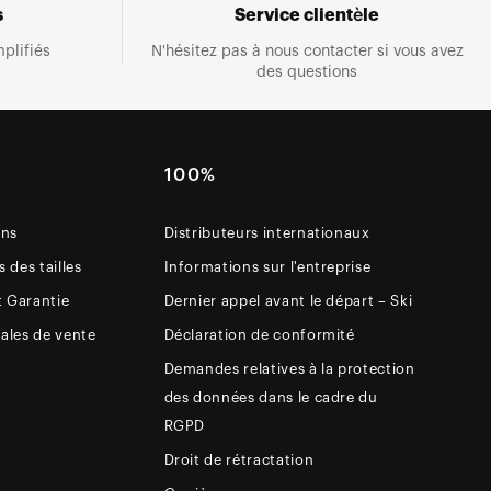
s
Service clientèle
plifiés
N'hésitez pas à nous contacter si vous avez
des questions
E
100%
ons
Distributeurs internationaux
 des tailles
Informations sur l'entreprise
t Garantie
Dernier appel avant le départ – Ski
ales de vente
Déclaration de conformité
Demandes relatives à la protection
des données dans le cadre du
RGPD
Droit de rétractation