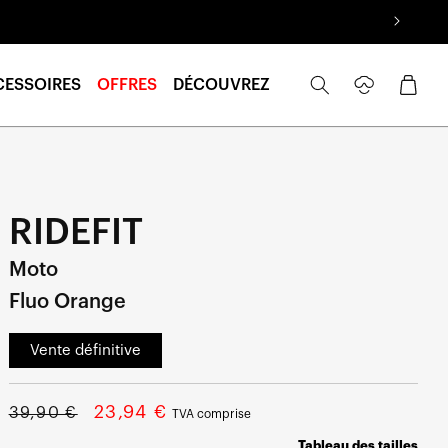
Se
Panier
CESSOIRES
OFFRES
DÉCOUVREZ
connecter
RIDEFIT
Moto
Fluo Orange
Vente définitive
Prix
Prix
23,94 €
39,90 €
TVA comprise
normal
soldé
Tableau des tailles