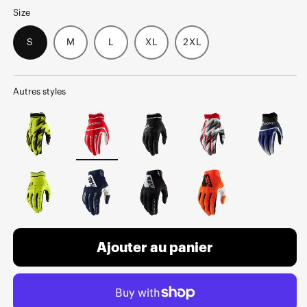
Size
S
M
L
XL
2XL
Autres styles
Ajouter au panier