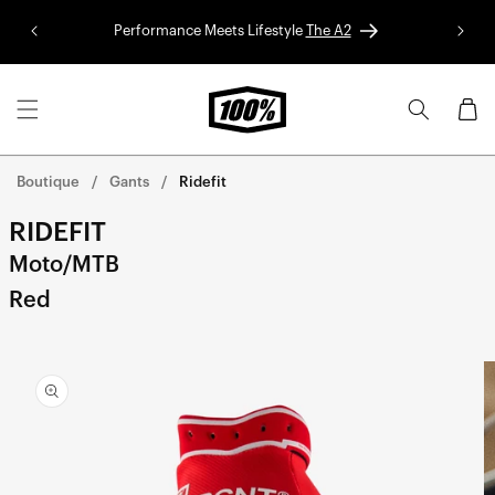
Aller au
Performance Meets Lifestyle
The A2
Colle
contenu
Panier
Boutique
Gants
Ridefit
RIDEFIT
Moto/MTB
Red
Skip to
product
information