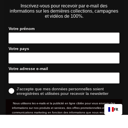
Inscrivez-vous pour recevoir par e-mail des
informations sur les dernières collections, campagnes
et vidéos de 100%.
Votre prénom
Votre pays
Votre adresse e-mail
J'accepte que mes données personnelles soient
enregistrées et utilisées pour recevoir la newsletter
Nous utilisons les e-mails et la publicité en ligne ciblée pour vous envoyer des
informations sur nos produits et services, des offres promotionnelles et d'autres
FR
communications marketing en fonction des informations que nous recueillons à
votre sujet, telles que votre adresse e-mail, votre localisation approximative ainsi
RIDEFIT
Prix
que votre historique d'achat et de navigation sur le site web.
39,90 €
normal