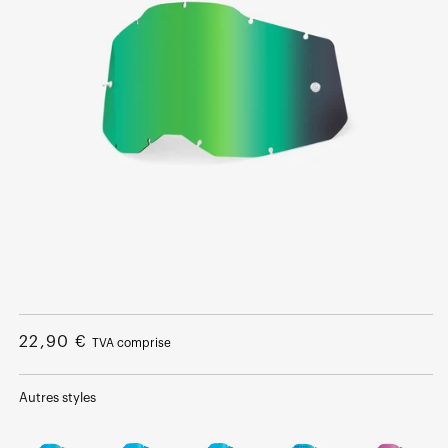
Ouvrir
le
média
Prix
22,90 €
TVA comprise
1
dans
normal
une
fenêtre
Autres styles
modale