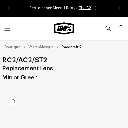
Aller au
Performance Meets Lifestyle
The A2
Colle
contenu
Panier
Boutique
VerresMasque
Racecraft 2
RC2/AC2/ST2
Replacement Lens
Mirror Green
Aller
directement
aux
informations
sur le
produit