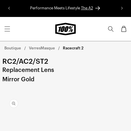
Aller au
Performance Meets Lifestyle
The A2
Colle
contenu
Panier
Boutique
VerresMasque
Racecraft 2
RC2/AC2/ST2
Replacement Lens
Mirror Gold
Aller
directement
aux
informations
sur le
produit