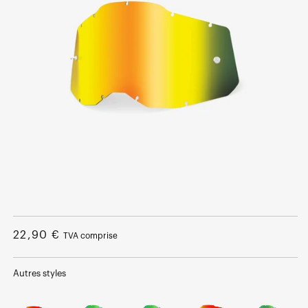
Ouvrir
le
média
Prix
22,90 €
TVA comprise
1
dans
normal
une
fenêtre
Autres styles
modale