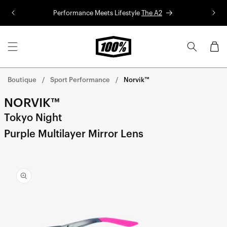
Aller au
Performance Meets Lifestyle
The A2
Co
contenu
Panier
Boutique
Sport Performance
Norvik™
NORVIK™
Tokyo Night
Purple Multilayer Mirror Lens
Aller
directement
aux
informations
sur le
produit