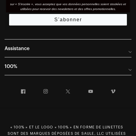
sur « S'inscrire », vous acceptez que vos données personnelles soient stockées et
utilisées pour recevoir des newsletters et des offres promotionnelles.
S'abonner
Assistance
Foire aux questions
100%
Manuels et guides des tailles
Distributeurs internationaux
Portail Retours et Garantie
Facebook
Instagram
Twitter
YouTube
Vimeo
Informations sur l'entreprise
Conditions générales de vente
Dernier appel avant le départ – Ski
Déclaration de conformité
Demandes relatives à la protection des données dans le cadre
du RGPD
« 100% » ET LE LOGO « 100% » EN FORME DE LUNETTES
SONT DES MARQUES DÉPOSÉES DE SAULE, LLC UTILISÉES