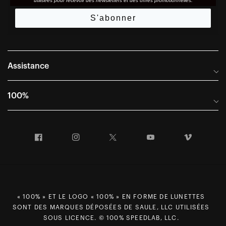
utilisées pour recevoir des newsletters et des offres promotionnelles.
S'abonner
Assistance
Foire aux questions
100%
Manuels et guides des tailles
Distributeurs internationaux
Portail Retours et Garantie
Facebook
Instagram
Twitter
YouTube
Vimeo
Informations sur l'entreprise
Conditions générales de vente
Dernier appel avant le départ – Ski
Déclaration de conformité
Demandes relatives à la protection des données dans le cadre
du RGPD
« 100% » ET LE LOGO « 100% » EN FORME DE LUNETTES
SONT DES MARQUES DÉPOSÉES DE SAULE, LLC UTILISÉES
Droit de rétractation
SOUS LICENCE. © 100% SPEEDLAB, LLC.