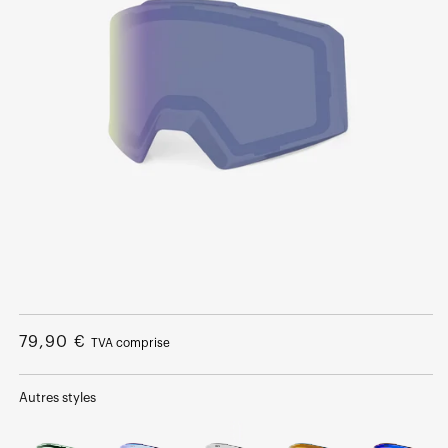
Ouvrir
le
média
Prix
79,90 €
TVA comprise
1
dans
normal
une
fenêtre
Autres styles
modale