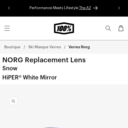
Aller au
Performance Meets Lifestyle
The A2
Colle
contenu
Panier
Boutique
Ski Masque Verres
Verres Norg
NORG Replacement Lens
Snow
HiPER® White Mirror
Aller
directement
aux
informations
sur le
produit