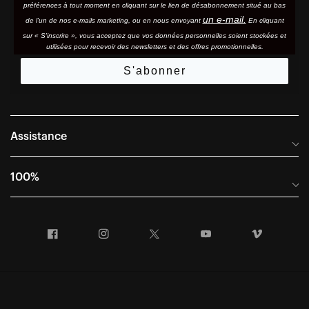
préférences à tout moment en cliquant sur le lien de désabonnement situé au bas
un e-mail.
de l'un de nos e-mails marketing, ou en nous envoyant
En cliquant
sur « S'inscrire », vous acceptez que vos données personnelles soient stockées et
utilisées pour recevoir des newsletters et des offres promotionnelles.
S'abonner
Assistance
Foire aux questions
100%
Manuels et guides des tailles
Distributeurs internationaux
Portail Retours et Garantie
Facebook
Instagram
Twitter
YouTube
Vimeo
Informations sur l'entreprise
Conditions générales de vente
Dernier appel avant le départ – Ski
Déclaration de conformité
Demandes relatives à la protection des données dans le cadre