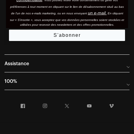
. Vous pouvez retirer votre consentement ou gérer vos
préférences à tout moment en cliquant sur le lien de désabonnement situé au bas
un e-mail.
de l'un de nos e-mails marketing, ou en nous envoyant
En cliquant
sur « S'inscrire », vous acceptez que vos données personnelles soient stockées et
utilisées pour recevoir des newsletters et des offres promotionnelles.
S'abonner
Assistance
Foire aux questions
100%
Manuels et guides des tailles
Distributeurs internationaux
Portail Retours et Garantie
Facebook
Instagram
Twitter
YouTube
Vimeo
Informations sur l'entreprise
Conditions générales de vente
Dernier appel avant le départ – Ski
Déclaration de conformité
Demandes relatives à la protection des données dans le cadre