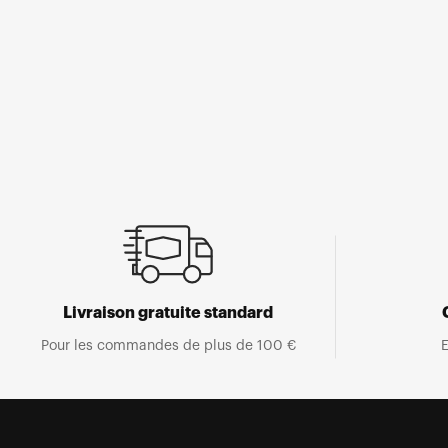
Ouvrir
le
média
1
dans
une
fenêtre
modale
Livraison gratuite standard
Pour les commandes de plus de 100 €
E