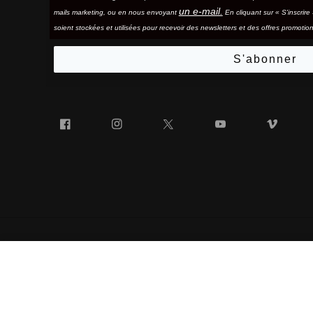
un e-mail.
mails marketing, ou en nous envoyant
En cliquant sur « S'inscrir
soient stockées et utilisées pour recevoir des newsletters et des offres promotion
S'abonner
Facebook
Instagram
Twitter
YouTube
Vim
HYPERCRAFT®
« 100% » ET LE LOGO « 100% » EN FORME DE LUNETTES