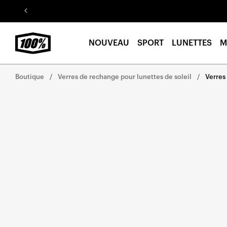
Aller au
contenu
NOUVEAU
SPORT
LUNETTES
M
Boutique
Verres de rechange pour lunettes de soleil
Verres
Aller
directement
aux
informations
sur le
produit