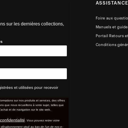
ASSISTANC
Foire aux questi
ns sur les dernières collections,
Manuels et guides
Portail Retours e
ys
Conditions génér
trées et utilisées pour recevoir
formations sur nos produits et services, des offres
s que nous recueillons à votre sujet, telles que
'achat et de navigation sur le site web.
confidentialité
. Vous pouvez retirer votre
e désabonnement situé au bas de l'un de nos e-