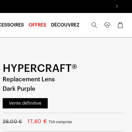
Se
Panier
CESSOIRES
OFFRES
DÉCOUVREZ
connecter
HYPERCRAFT®
Replacement Lens
Dark Purple
Vente définitive
Prix
Prix
17,40 €
29,00 €
TVA comprise
normal
soldé