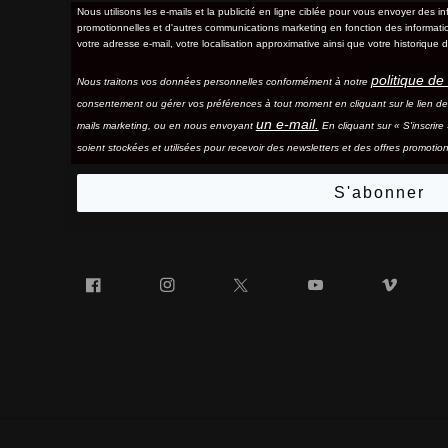
Nous utilisons les e-mails et la publicité en ligne ciblée pour vous envoyer des in
promotionnelles et d'autres communications marketing en fonction des information
votre adresse e-mail, votre localisation approximative ainsi que votre historique d
politique de 
Nous traitons vos données personnelles conformément à notre
consentement ou gérer vos préférences à tout moment en cliquant sur le lien d
un e-mail.
mails marketing, ou en nous envoyant
En cliquant sur « S'inscrir
soient stockées et utilisées pour recevoir des newsletters et des offres promotion
S'abonner
Facebook
Instagram
Twitter
YouTube
Vim