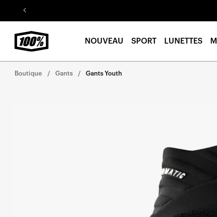
Aller au
contenu
NOUVEAU
SPORT
LUNETTES
M
Boutique
Gants
Gants Youth
Aller
directement
aux
informations
sur le
produit