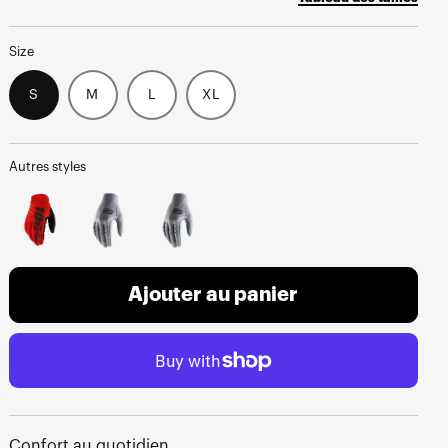
Size
S
M
L
XL
Autres styles
Ajouter au panier
Confort au quotidien