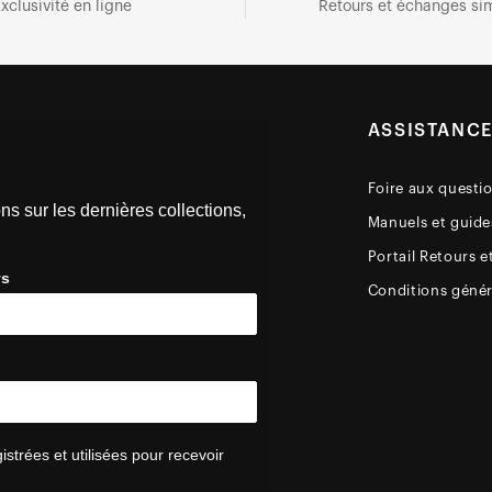
xclusivité en ligne
Retours et échanges sim
ASSISTANC
Foire aux questi
ns sur les dernières collections,
Manuels et guides
Portail Retours e
ys
Conditions génér
trées et utilisées pour recevoir