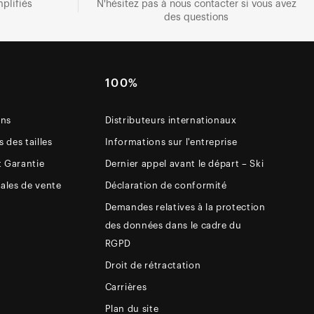
plifiés
N'hésitez pas à nous contacter si vous avez
des questions
E
100%
ons
Distributeurs internationaux
 des tailles
Informations sur l'entreprise
t Garantie
Dernier appel avant le départ – Ski
ales de vente
Déclaration de conformité
Demandes relatives à la protection
des données dans le cadre du
RGPD
Droit de rétractation
Carrières
Plan du site