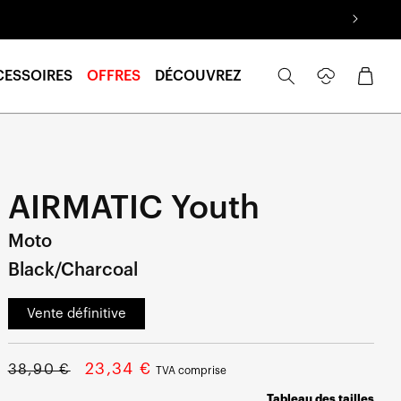
Se
Panier
CESSOIRES
OFFRES
DÉCOUVREZ
connecter
AIRMATIC Youth
Moto
Black/Charcoal
Vente définitive
Prix
Prix
23,34 €
38,90 €
TVA comprise
normal
soldé
Tableau des tailles