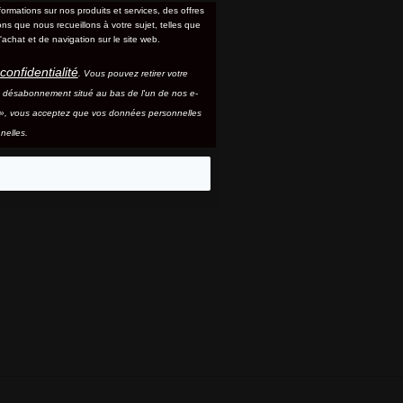
formations sur nos produits et services, des offres
s que nous recueillons à votre sujet, telles que
'achat et de navigation sur le site web.
confidentialité
. Vous pouvez retirer votre
e désabonnement situé au bas de l'un de nos e-
e », vous acceptez que vos données personnelles
nelles.
eo