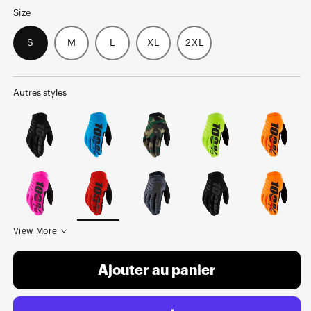
Size
S
M
L
XL
2XL
Autres styles
View More
Ajouter au panier