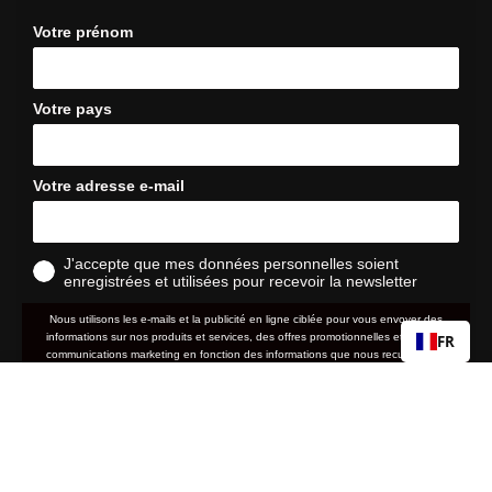
Votre prénom
Votre pays
Votre adresse e-mail
J'accepte que mes données personnelles soient
enregistrées et utilisées pour recevoir la newsletter
Nous utilisons les e-mails et la publicité en ligne ciblée pour vous envoyer des
informations sur nos produits et services, des offres promotionnelles et d'autres
FR
communications marketing en fonction des informations que nous recueillons à
votre sujet, telles que votre adresse e-mail, votre localisation approximative ainsi
BRISKER
Prix
que votre historique d'achat et de navigation sur le site web.
39,90 €
normal
S
M
L
XL
2XL
politique de
Nous traitons vos données personnelles conformément à notre
confidentialité
. Vous pouvez retirer votre consentement ou gérer vos
Add to cart
préférences à tout moment en cliquant sur le lien de désabonnement situé au bas