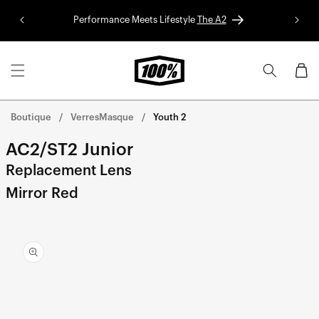
Aller au
Performance Meets Lifestyle
The A2
Colle
contenu
Panier
Boutique
VerresMasque
Youth 2
AC2/ST2 Junior
Replacement Lens
Mirror Red
Aller
directement
aux
informations
sur le
produit