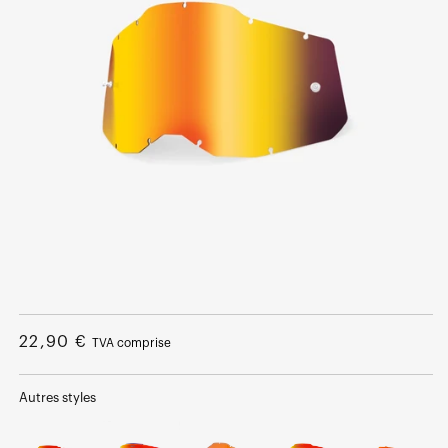
Ouvrir
le
média
Prix
22,90 €
TVA comprise
1
dans
normal
une
fenêtre
Autres styles
modale