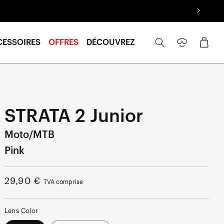
Se
Panier
CESSOIRES
OFFRES
DÉCOUVREZ
connecter
STRATA 2 Junior
Moto/MTB
Pink
Prix
29,90 €
TVA comprise
normal
Lens Color