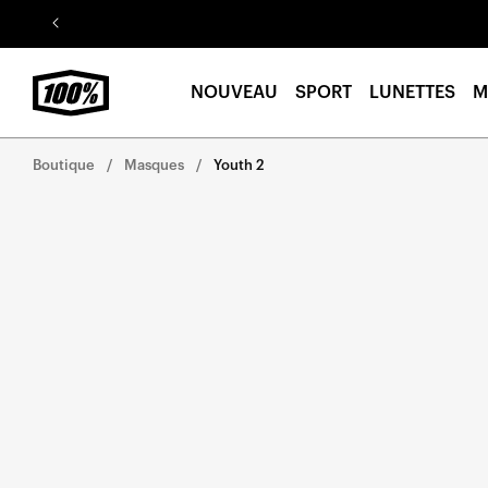
Aller au
contenu
NOUVEAU
SPORT
LUNETTES
M
Boutique
Masques
Youth 2
Aller
directement
aux
informations
sur le
produit