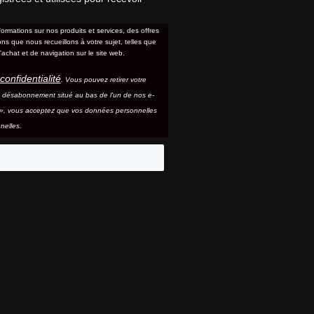
formations sur nos produits et services, des offres
s que nous recueillons à votre sujet, telles que
'achat et de navigation sur le site web.
confidentialité
. Vous pouvez retirer votre
e désabonnement situé au bas de l'un de nos e-
e », vous acceptez que vos données personnelles
nelles.
eo