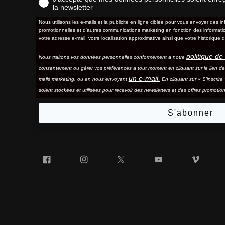
la newsletter
Nous utilisons les e-mails et la publicité en ligne ciblée pour vous envoyer des in
promotionnelles et d'autres communications marketing en fonction des information
votre adresse e-mail, votre localisation approximative ainsi que votre historique d
politique de 
Nous traitons vos données personnelles conformément à notre
consentement ou gérer vos préférences à tout moment en cliquant sur le lien d
un e-mail.
mails marketing, ou en nous envoyant
En cliquant sur « S'inscrir
soient stockées et utilisées pour recevoir des newsletters et des offres promotion
S'abonner
Facebook
Instagram
Twitter
YouTube
Vim