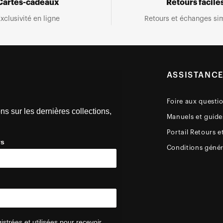
Cartes-cadeaux
Retours facile
xclusivité en ligne
Retours et échanges sim
ASSISTANC
Foire aux questi
ns sur les dernières collections,
Manuels et guides
Portail Retours e
ys
Conditions génér
trées et utilisées pour recevoir