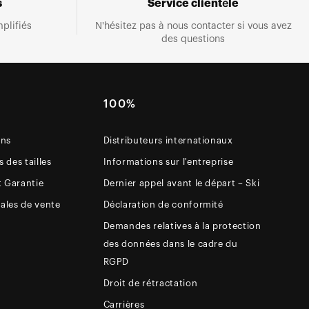
s
Service clientèle
plifiés
N'hésitez pas à nous contacter si vous avez
des questions
E
100%
ons
Distributeurs internationaux
 des tailles
Informations sur l'entreprise
t Garantie
Dernier appel avant le départ – Ski
ales de vente
Déclaration de conformité
Demandes relatives à la protection
des données dans le cadre du
RGPD
Droit de rétractation
Carrières