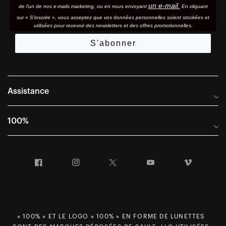
un e-mail.
de l'un de nos e-mails marketing, ou en nous envoyant
En cliquant
sur « S'inscrire », vous acceptez que vos données personnelles soient stockées et
utilisées pour recevoir des newsletters et des offres promotionnelles.
S'abonner
Assistance
Foire aux questions
100%
Manuels et guides des tailles
Distributeurs internationaux
Portail Retours et Garantie
Facebook
Instagram
Twitter
YouTube
Vimeo
Informations sur l'entreprise
Conditions générales de vente
Dernier appel avant le départ – Ski
Déclaration de conformité
Demandes relatives à la protection des données dans le cadre
« 100% » ET LE LOGO « 100% » EN FORME DE LUNETTES
du RGPD