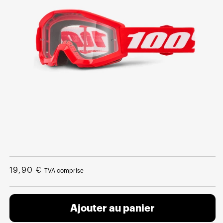
Ouvrir
le
média
Prix
19,90 €
TVA comprise
1
dans
normal
une
fenêtre
modale
Ajouter au panier