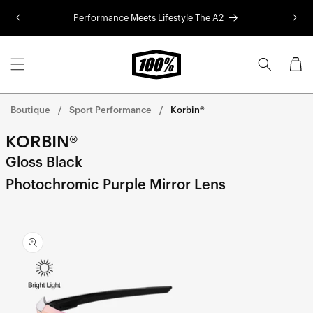
Aller au
Performance Meets Lifestyle
The A2
Co
contenu
Panier
Boutique
Sport Performance
Korbin®
KORBIN®
Gloss Black
Photochromic Purple Mirror Lens
Aller
directement
aux
informations
sur le
produit