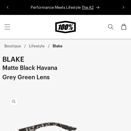
Aller au
Performance Meets Lifestyle
The A2
Co
contenu
Panier
Boutique
Lifestyle
Blake
BLAKE
Matte Black Havana
Grey Green Lens
Aller
directement
aux
informations
sur le
produit