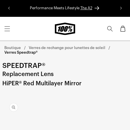
Aller au
Performance Meets Lifestyle
The A2
Colle
contenu
Panier
Boutique
Verres de rechange pour lunettes de soleil
Verres Speedtrap®
SPEEDTRAP®
Replacement Lens
HiPER® Red Multilayer Mirror
Aller
directement
aux
informations
sur le
produit