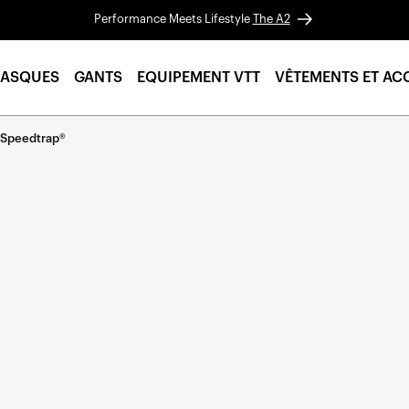
Performance Meets Lifestyle
The A2
ASQUES
GANTS
EQUIPEMENT VTT
VÊTEMENTS ET AC
 Speedtrap®