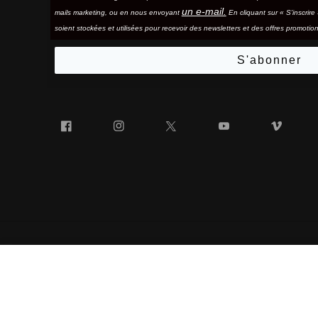
un e-mail.
mails marketing, ou en nous envoyant
En cliquant sur « S'inscrir
soient stockées et utilisées pour recevoir des newsletters et des offres promotion
S'abonner
Facebook
Instagram
Twitter
YouTube
Vim
SPEEDTRAP®
« 100% » ET LE LOGO « 100% » EN FORME DE LUNETTES