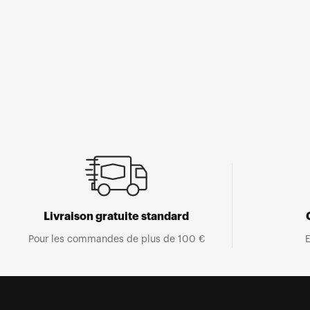
Ouvrir
le
média
1
dans
une
fenêtre
modale
Livraison gratuite standard
Pour les commandes de plus de 100 €
E