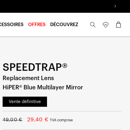
Se
Panier
CESSOIRES
OFFRES
DÉCOUVREZ
connecter
SPEEDTRAP®
Replacement Lens
HiPER® Blue Multilayer Mirror
Vente définitive
Prix
Prix
29,40 €
49,00 €
TVA comprise
normal
soldé