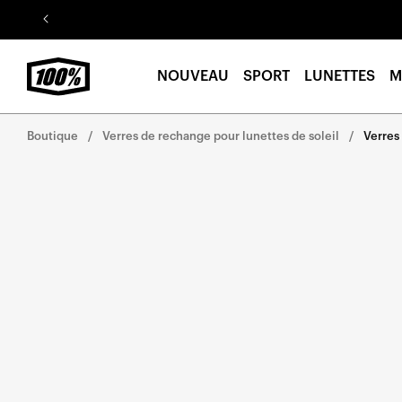
Aller au
contenu
NOUVEAU
SPORT
LUNETTES
M
Boutique
Verres de rechange pour lunettes de soleil
Verres
Aller
directement
aux
informations
sur le
produit