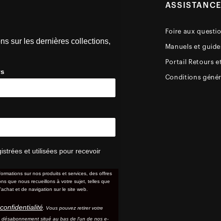
ASSISTANC
Foire aux questi
ns sur les dernières collections,
Manuels et guides
Portail Retours e
ys
Conditions génér
trées et utilisées pour recevoir
formations sur nos produits et services, des offres
s que nous recueillons à votre sujet, telles que
'achat et de navigation sur le site web.
confidentialité
. Vous pouvez retirer votre
e désabonnement situé au bas de l'un de nos e-