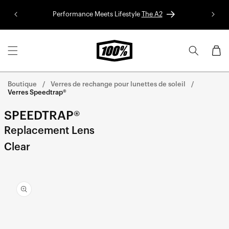
Aller au
Performance Meets Lifestyle
The A2
Colle
contenu
Panier
Boutique
Verres de rechange pour lunettes de soleil
Verres Speedtrap®
SPEEDTRAP®
Replacement Lens
Clear
Aller
directement
aux
informations
sur le
produit