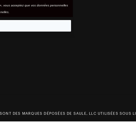
e », vous acceptez que vos données personnelles
nelles.
eo
 SONT DES MARQUES DÉPOSÉES DE SAULE, LLC UTILISÉES SOUS LI
Prix
Prix
23,40 €
39,00 €