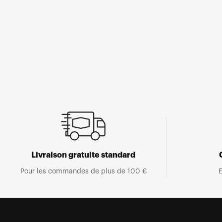
Ouvrir
le
média
1
dans
une
fenêtre
modale
Livraison gratuite standard
Pour les commandes de plus de 100 €
E