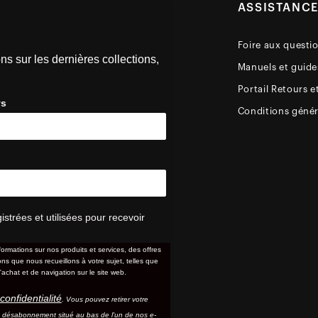
ASSISTANC
Foire aux questi
ns sur les dernières collections,
Manuels et guides
Portail Retours e
ys
Conditions génér
trées et utilisées pour recevoir
formations sur nos produits et services, des offres
s que nous recueillons à votre sujet, telles que
'achat et de navigation sur le site web.
confidentialité
. Vous pouvez retirer votre
e désabonnement situé au bas de l'un de nos e-