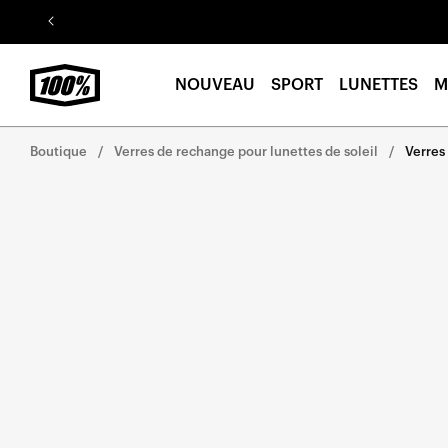
Aller au
contenu
NOUVEAU
SPORT
LUNETTES
M
Boutique
Verres de rechange pour lunettes de soleil
Verres
Aller
directement
aux
informations
sur le
produit