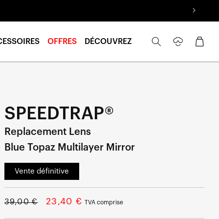
Se
Panier
CESSOIRES
OFFRES
DÉCOUVREZ
connecter
SPEEDTRAP®
Replacement Lens
Blue Topaz Multilayer Mirror
Vente définitive
Prix
Prix
23,40 €
39,00 €
TVA comprise
normal
soldé