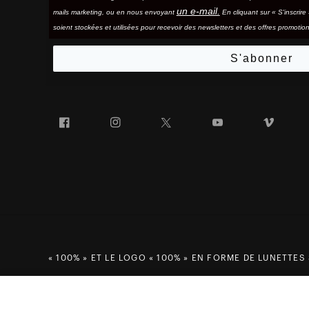
un e-mail.
mails marketing, ou en nous envoyant
En cliquant sur « S'inscrir
soient stockées et utilisées pour recevoir des newsletters et des offres promotion
S'abonner
Facebook
Instagram
Twitter
YouTube
Vim
« 100% » ET LE LOGO « 100% » EN FORME DE LUNETTES
SPEEDTRAP®