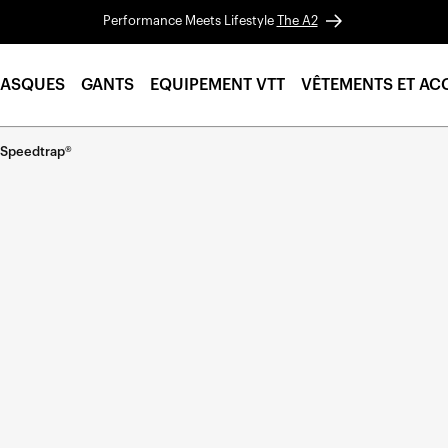
Performance Meets Lifestyle
The A2
ASQUES
GANTS
EQUIPEMENT VTT
VÊTEMENTS ET AC
 Speedtrap®