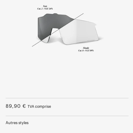
Ouvrir
le
média
Prix
89,90 €
TVA comprise
1
dans
normal
une
fenêtre
Autres styles
modale