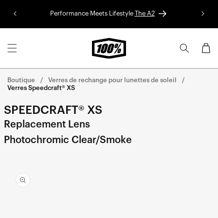
Aller au
Performance Meets Lifestyle
The A2
Colle
contenu
Panier
Boutique
Verres de rechange pour lunettes de soleil
Verres Speedcraft® XS
SPEEDCRAFT® XS
Replacement Lens
Photochromic Clear/Smoke
Aller
directement
aux
informations
sur le
produit