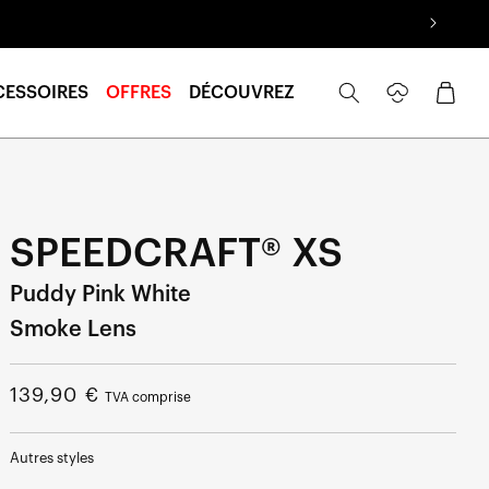
Se
Panier
CESSOIRES
OFFRES
DÉCOUVREZ
connecter
SPEEDCRAFT® XS
Puddy Pink White
Smoke Lens
Prix
139,90 €
TVA comprise
normal
Autres styles