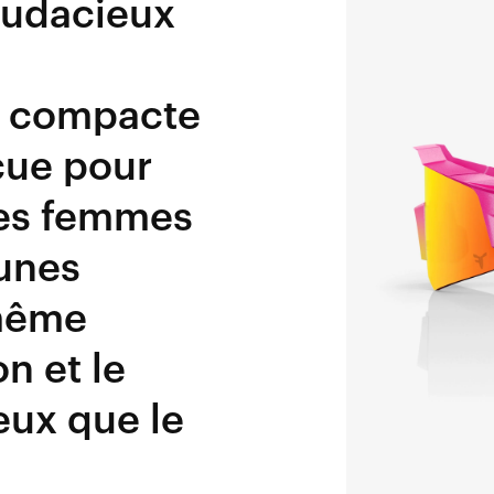
 audacieux
e compacte
çue pour
 les femmes
eunes
 même
n et le
ux que le