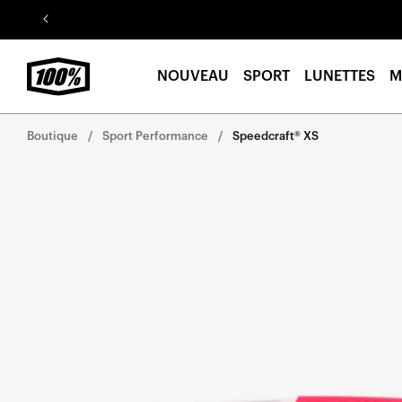
Aller au
contenu
NOUVEAU
SPORT
LUNETTES
M
Boutique
Sport Performance
Speedcraft® XS
Aller
directement
aux
informations
sur le
produit