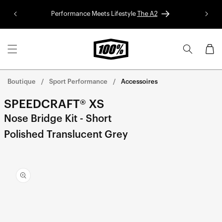
Aller au
Performance Meets Lifestyle
The A2
Colle
contenu
Panier
Boutique
Sport Performance
Accessoires
SPEEDCRAFT® XS
Nose Bridge Kit - Short
Polished Translucent Grey
Aller
directement
aux
informations
sur le
produit