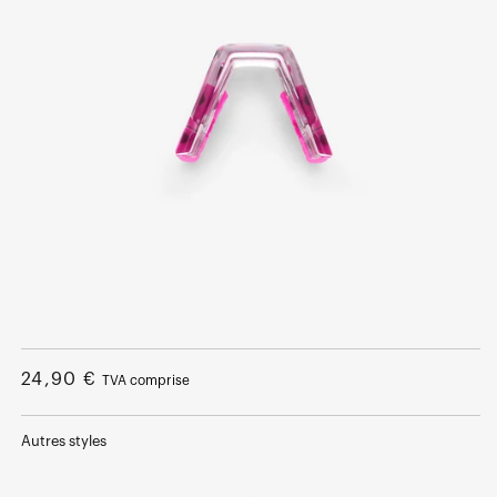
Ouvrir
le
média
Prix
24,90 €
TVA comprise
1
dans
normal
une
fenêtre
Autres styles
modale