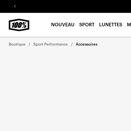
Aller au
contenu
NOUVEAU
SPORT
LUNETTES
M
Boutique
Sport Performance
Accessoires
Aller
directement
aux
informations
sur le
produit