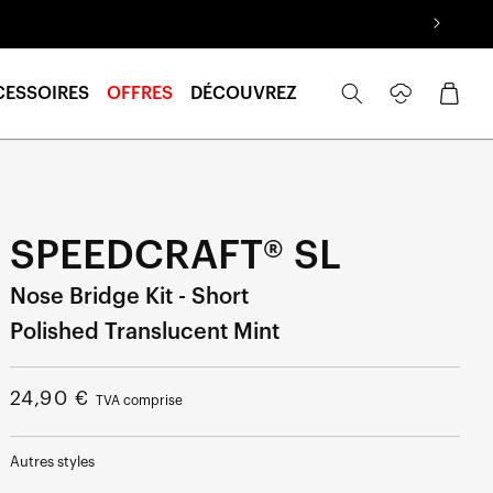
Se
Panier
CESSOIRES
OFFRES
DÉCOUVREZ
connecter
SPEEDCRAFT® SL
Nose Bridge Kit - Short
Polished Translucent Mint
Prix
24,90 €
TVA comprise
normal
Autres styles