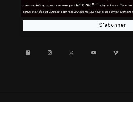
un e-mail.
mails marketing, ou en nous envoyant
En cliquant sur « S'inscrir
soient stockées et utilisées pour recevoir des newsletters et des offres promotion
S'abonner
Facebook
Instagram
Twitter
YouTube
Vim
SPEEDCRAFT® SL
« 100% » ET LE LOGO « 100% » EN FORME DE LUNETTES