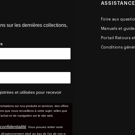
ASSISTANC
Foire aux questi
ns sur les dernières collections,
Manuels et guides
Portail Retours e
ys
Conditions génér
trées et utilisées pour recevoir
formations sur nos produits et services, des offres
s que nous recueillons à votre sujet, telles que
'achat et de navigation sur le site web.
confidentialité
. Vous pouvez retirer votre
e désabonnement situé au bas de l'un de nos e-