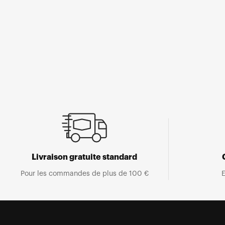
Ouvrir
le
média
1
dans
une
fenêtre
modale
Livraison gratuite standard
Pour les commandes de plus de 100 €
E