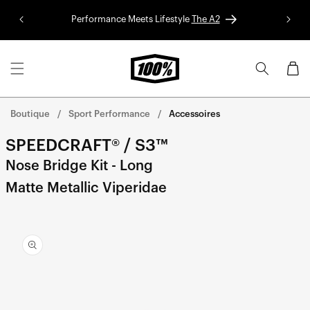
Aller au
Performance Meets Lifestyle
The A2
Colle
contenu
Panier
Boutique
Sport Performance
Accessoires
SPEEDCRAFT® / S3™
Nose Bridge Kit - Long
Matte Metallic Viperidae
Aller
directement
aux
informations
sur le
produit