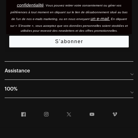
confidentialité
. Vous pouvez retirer votre consentement ou gérer vos
préférences à tout moment en cliquant sur le lien de désabonnement situé au bas
un e-mail.
de l'un de nos e-mails marketing, ou en nous envoyant
En cliquant
sur « S'inscrire », vous acceptez que vos données personnelles soient stockées et
utilisées pour recevoir des newsletters et des offres promotionnelles.
S'abonner
Assistance
Foire aux questions
100%
Manuels et guides des tailles
Distributeurs internationaux
Portail Retours et Garantie
Facebook
Instagram
Twitter
YouTube
Vimeo
Informations sur l'entreprise
Conditions générales de vente
Dernier appel avant le départ – Ski
Déclaration de conformité