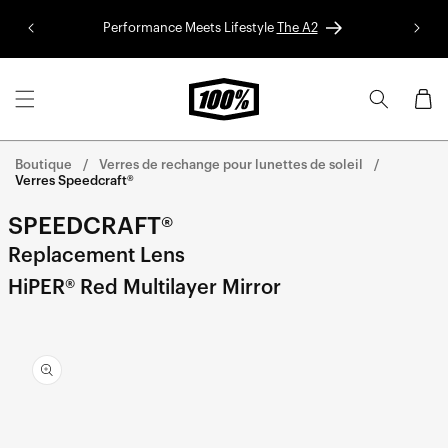
Aller au
Performance Meets Lifestyle
The A2
Colle
contenu
Panier
Boutique
Verres de rechange pour lunettes de soleil
Verres Speedcraft®
SPEEDCRAFT®
Replacement Lens
HiPER® Red Multilayer Mirror
Aller
directement
aux
informations
sur le
produit