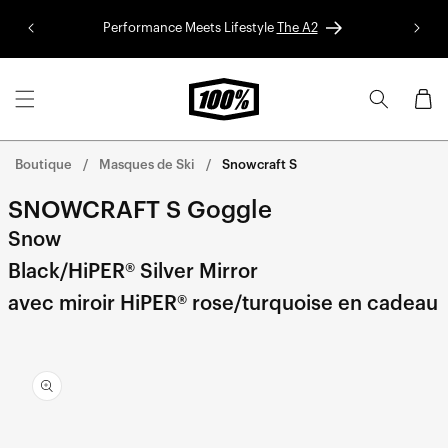
Aller au
Performance Meets Lifestyle
The A2
Colle
contenu
Panier
Boutique
Masques de Ski
Snowcraft S
SNOWCRAFT S Goggle
Snow
Black/HiPER® Silver Mirror
avec miroir HiPER® rose/turquoise en cadeau
Aller
directement
aux
informations
sur le
produit