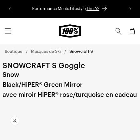
Aller au
Performance Meets Lifestyle
The A2
Colle
contenu
Panier
Boutique
Masques de Ski
Snowcraft S
SNOWCRAFT S Goggle
Snow
Black/HiPER® Green Mirror
avec miroir HiPER® rose/turquoise en cadeau
Aller
directement
aux
informations
sur le
produit