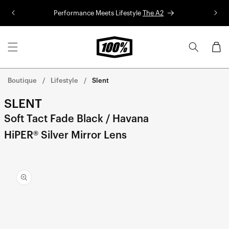
Aller au
Performance Meets Lifestyle
The A2
Co
contenu
Panier
Boutique
Lifestyle
Slent
SLENT
Soft Tact Fade Black / Havana
HiPER® Silver Mirror Lens
Aller
directement
aux
informations
sur le
produit