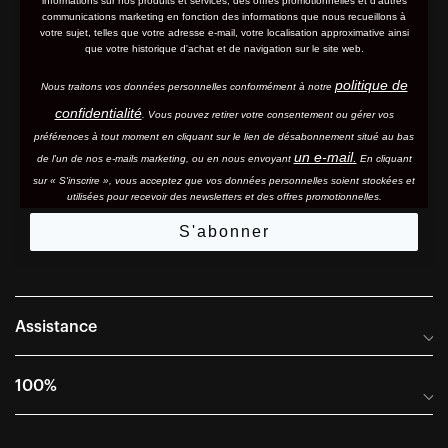
informations sur nos produits et services, des offres promotionnelles et d'autres
communications marketing en fonction des informations que nous recueillons à
votre sujet, telles que votre adresse e-mail, votre localisation approximative ainsi
que votre historique d'achat et de navigation sur le site web.
politique de
Nous traitons vos données personnelles conformément à notre
confidentialité
. Vous pouvez retirer votre consentement ou gérer vos
préférences à tout moment en cliquant sur le lien de désabonnement situé au bas
un e-mail.
de l'un de nos e-mails marketing, ou en nous envoyant
En cliquant
sur « S'inscrire », vous acceptez que vos données personnelles soient stockées et
utilisées pour recevoir des newsletters et des offres promotionnelles.
S'abonner
Assistance
Foire aux questions
100%
Manuels et guides des tailles
Distributeurs internationaux
Portail Retours et Garantie