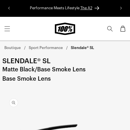
Aller au
Performance Meets Lifestyle
The A2
Colle
contenu
Panier
Boutique
Sport Performance
Slendale® SL
SLENDALE® SL
Matte Black/Base Smoke Lens
Base Smoke Lens
Aller
directement
aux
informations
sur le
produit