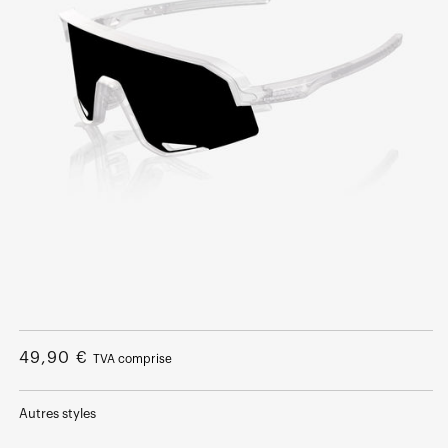
Ouvrir
le
média
Prix
49,90 €
TVA comprise
1
dans
normal
une
fenêtre
Autres styles
modale