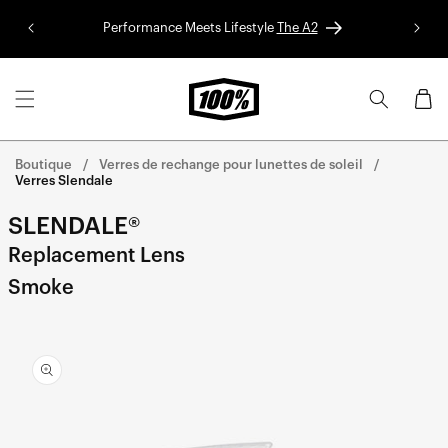
Aller au
Performance Meets Lifestyle
The A2
Colle
contenu
Panier
Boutique
Verres de rechange pour lunettes de soleil
Verres Slendale
SLENDALE®
Replacement Lens
Smoke
Aller
directement
aux
informations
sur le
produit