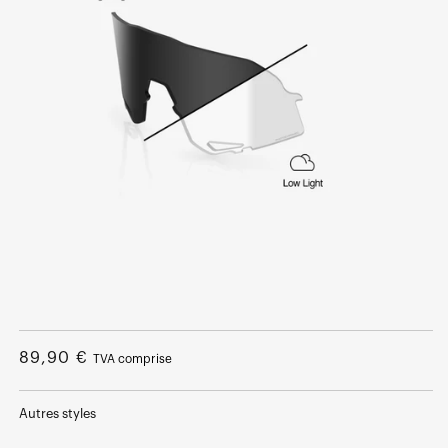
Ouvrir
le
média
Prix
89,90 €
TVA comprise
1
dans
normal
une
fenêtre
Autres styles
modale