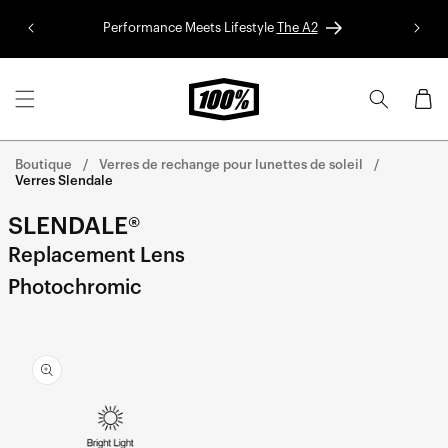
Aller au
Performance Meets Lifestyle
The A2
Colle
contenu
Panier
Boutique
Verres de rechange pour lunettes de soleil
Verres Slendale
SLENDALE®
Replacement Lens
Photochromic
Aller
directement
aux
informations
sur le
produit