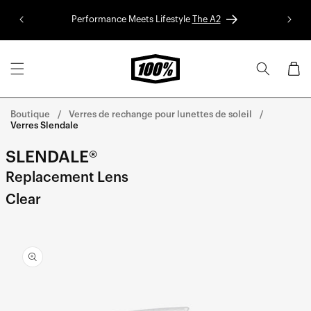
Aller au
Performance Meets Lifestyle
The A2
Colle
contenu
Panier
Boutique
Verres de rechange pour lunettes de soleil
Verres Slendale
SLENDALE®
Replacement Lens
Clear
Aller
directement
aux
informations
sur le
produit