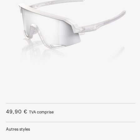
Ouvrir
le
média
Prix
49,90 €
TVA comprise
1
dans
normal
une
fenêtre
Autres styles
modale