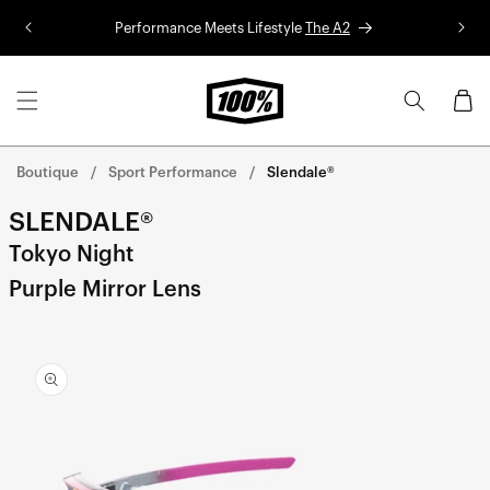
Aller au
Performance Meets Lifestyle
The A2
Co
contenu
Panier
Boutique
Sport Performance
Slendale®
SLENDALE®
Tokyo Night
Purple Mirror Lens
Aller
directement
aux
informations
sur le
produit